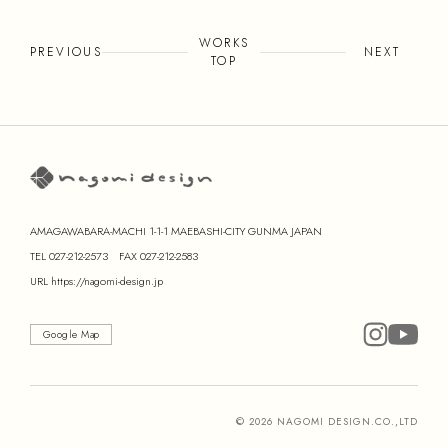
WORKS
PREVIOUS
NEXT
TOP
AMAGAWABARA-MACHI 1-1-1 MAEBASHI-CITY GUNMA JAPAN
TEL
027-212-2573
FAX 027-212-2583
URL
https://nagomi-design.jp
Google Map
© 2026 NAGOMI DESIGN.CO.,LTD